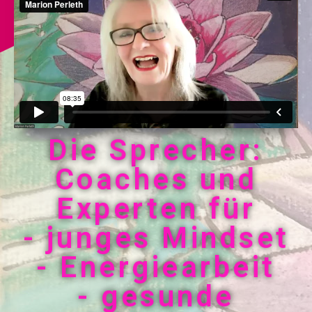
Die Sprecher:
Coaches und
Experten für
- junges Mindset
- Energiearbeit
- gesunde