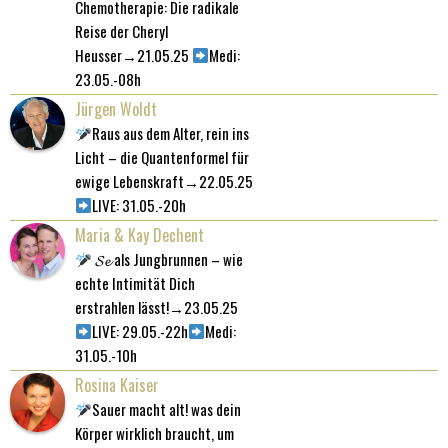
Chemotherapie: Die radikale
Reise der Cheryl
Heusser→21.05.25
Medi:
23.05.-08h
Jürgen Woldt
Raus aus dem Alter, rein ins
Licht – die Quantenformel für
ewige Lebenskraft→22.05.25
LIVE: 31.05.-20h
Maria & Kay Dechent
𝓢𝓮ӂ als Jungbrunnen – wie
echte Intimität Dich
erstrahlen lässt!→23.05.25
LIVE: 29.05.-22h
Medi:
31.05.-10h
Rosina Kaiser
Sauer macht alt! was dein
Körper wirklich braucht, um