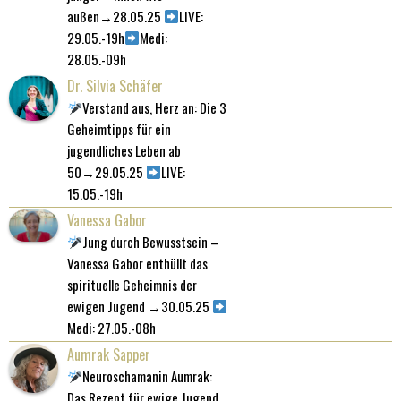
außen→28.05.25
LIVE:
29.05.-19h
Medi:
28.05.-09h
Dr. Silvia Schäfer
Verstand aus, Herz an: Die 3
Geheimtipps für ein
jugendliches Leben ab
50→29.05.25
LIVE:
15.05.-19h
Vanessa Gabor
Jung durch Bewusstsein –
Vanessa Gabor enthüllt das
spirituelle Geheimnis der
ewigen Jugend →30.05.25
Medi: 27.05.-08h
Aumrak Sapper
Neuroschamanin Aumrak:
Das Rezept für ewige Jugend