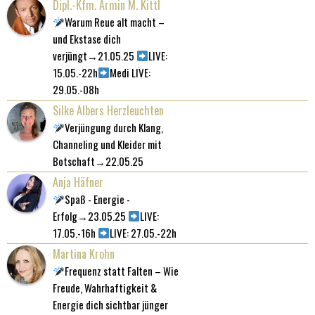
Dipl.-Kfm. Armin M. Kittl
Warum Reue alt macht –
und Ekstase dich
verjüngt→21.05.25
LIVE:
15.05.-22h
Medi LIVE:
29.05.-08h
Silke Albers Herzleuchten
Verjüngung durch Klang,
Channeling und Kleider mit
Botschaft→22.05.25
Anja Häfner
Spaß - Energie -
Erfolg→23.05.25
LIVE:
17.05.-16h
LIVE: 27.05.-22h
Martina Krohn
Frequenz statt Falten – Wie
Freude, Wahrhaftigkeit &
Energie dich sichtbar jünger