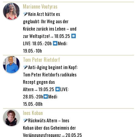
Marianne Voutyras
Kein Arzt hätte es
geglaubt: Ihr Weg aus der
Krücke zurück ins Leben – und
zur Weltspitze!→18.05.25
LIVE: 18.05.-20h
Medi:
19.05.-10h
Tom Peter Rietdorf
Anti-Aging beginnt im Kopf:
Tom Peter Rietdorfs radikales
Rezept gegen das
Altern→19.05.25
LIVE:
28.05.-20h
Medi:
15.05.-08h
Ines Koban
Rückwäts Altern – Ines
Koban über das Geheimnis der
Verjüngungsfrequenz→20.05.25