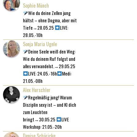
Sophie Münch
Wie du deine Zellen jung
hältst – ohne Dogma, aber mit
Tiefe→28.05.25
LIVE:
28.05.-10h
Sonja Maria Ugele
Deine Seele weiß den Weg:
Wie du deinem Ruf folgst und
alles verwandelst.→29.05.25
LIVE: 24.05.-16h
Medi:
21.05.-08h
Alex Hurschler
Regelmäßig jung! Warum
Disziplin sexy ist – und KI dich
zum Leuchten
bringt→30.05.25
LIVE
Workshop: 21.05.-20h
Denise Schäricke