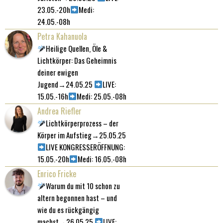
23.05.-20h
Medi:
24.05.-08h
Petra Kahanuola
Heilige Quellen, Öle &
Lichtkörper: Das Geheimnis
deiner ewigen
Jugend→24.05.25
LIVE:
15.05.-16h
Medi: 25.05.-08h
Andrea Riefler
Lichtkörperprozess – der
Körper im Aufstieg→25.05.25
LIVE KONGRESSERÖFFNUNG:
15.05.-20h
Medi: 16.05.-08h
Enrico Fricke
Warum du mit 10 schon zu
altern begonnen hast – und
wie du es rückgängig
machst→26.05.25
LIVE: