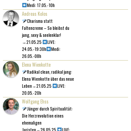
Medi: 17.05.-10h
Andreas Kolos
Charisma statt
Faltencreme – So bleibst du
jung, sexy & seelenklar!
→21.05.25
LIVE:
24.05.-19:30h
Medi:
26.05.-08h
Elena Wienkotte
Radikal clean, radikal jung:
Elena Wienkotte über das neue
Leben→21.05.25
LIVE:
20.05.-20h
Wolfgang Ehss
Jünger durch Spiritualität:
Die Herzrevolution eines
ehemaligen
Juristen→26.05.25
LIVE: