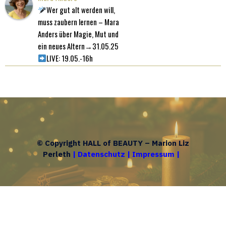
Wer gut alt werden will,
muss zaubern lernen – Mara
Anders über Magie, Mut und
ein neues Altern→31.05.25
LIVE: 19.05.-16h
© Copyright HALL of BEAUTY – Marion Liz
Perleth
|
Datenschutz
|
Impressum
|